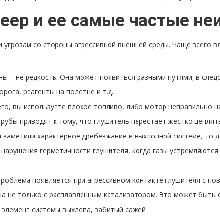
eep и ее самые частые не
 угрозам со стороны агрессивной внешней среды. Чаще всего 
ы – не редкость. Она может появиться разными путями, в следс
рога, реагенты на полотне и т.д.
его, вы используете плохое топливо, либо мотор неправильно н
убы приводят к тому, что глушитель перестает жестко цеплять
 заметили характерное дребезжание в выхлопной системе, то д
нарушения герметичности глушителя, когда газы устремляются 
проблема появляется при агрессивном контакте глушителя с по
на не только с расплавленным катализатором. Это может быть 
й элемент системы выхлопа, забитый сажей