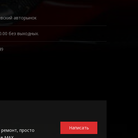
евский авторынок
0.00 без выходных.
49
Написать
 ремонт, просто
 в MAX.